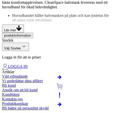
bästa komfortupplevelsen. CleanSpace halvmask levereras med ett
huvudband för ökad bekvämlighet.
Huvudbandet håller halvmasken på plats och kan justeras för
att passa varje användare.
Fläktmotorns bälgar används för att justera passformen på
masken efter användarens nackstorlek.
Läs mer
Tillverkad av transparent och bekvämt silikon, erbjuder
produktinformation
CleanSpace halvmask både funktionalitet och komfort.
Storlek
Underhållet är enkelt för CleanSpace halvmask, då den kan
rengöras med mild tvål och vatten, torkas av med en luddfri
Välj Storlek
trasa eller papper, eller desinficeras med alkoholbaserade
våtservetter.
Logga in för att se priser
Överensstämmer med EN12942:1998+A2:2008 TM3
LOGGA IN
Artiklar
Vårt erbjudande
Vi underlättar dina affärer
Bli kund
Ansök om att bli kund
Kundtjänst
Kontakta oss
Produktkunskap
Bli bättre på personligt skydd