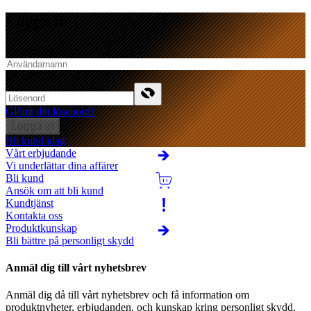
Logga in
Användarnamn
*
Lösenord
*
Glömt ditt lösenord?
Logga in
Bli kund idag
Vårt erbjudande
Vi underlättar dina affärer
Bli kund
Ansök om att bli kund
Kundtjänst
Kontakta oss
Produktkunskap
Bli bättre på personligt skydd
Anmäl dig till vårt nyhetsbrev
Anmäl dig då till vårt nyhetsbrev och få information om
produktnyheter, erbjudanden, och kunskap kring personligt skydd.