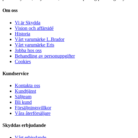
Om oss
Vi är Skydda
Vision och affärsidé
Historia
Vårt varumärke L.Brador
Vårt varumärke Eris
Jobba hos oss
Behandling av personuppgifter
Cookies
Kundservice
Kontakta oss
Kundtjänst
Säljteam
Bli kund
Försäljningsvillkor
Våra återförsäljare
Skyddas erbjudande
Vårt erbjudande