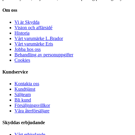
Om oss
Vi är Skydda
Vision och affärsidé
Historia
Vårt varumärke L.Brador
Vårt varumärke Eris
Jobba hos oss
Behandling av personuppgifter
Cookies
Kundservice
Kontakta oss
Kundtjänst
Säljteam
Bli kund
Försäljningsvillkor
Våra återförsäljare
Skyddas erbjudande
Vårt erbjudande