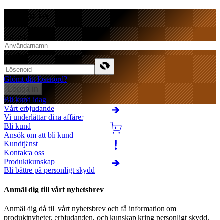
Logga in
Användarnamn
*
Lösenord
*
Glömt ditt lösenord?
Logga in
Bli kund idag
Vårt erbjudande
Vi underlättar dina affärer
Bli kund
Ansök om att bli kund
Kundtjänst
Kontakta oss
Produktkunskap
Bli bättre på personligt skydd
Anmäl dig till vårt nyhetsbrev
Anmäl dig då till vårt nyhetsbrev och få information om
produktnyheter, erbjudanden, och kunskap kring personligt skydd.