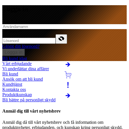
Logga in
Användarnamn
*
Lösenord
*
Glömt ditt lösenord?
Logga in
Bli kund idag
Vårt erbjudande
Vi underlättar dina affärer
Bli kund
Ansök om att bli kund
Kundtjänst
Kontakta oss
Produktkunskap
Bli bättre på personligt skydd
Anmäl dig till vårt nyhetsbrev
Anmäl dig då till vårt nyhetsbrev och få information om
produktnyheter, erbjudanden, och kunskap kring personligt skydd.