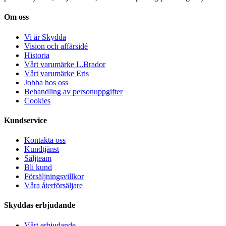
Om oss
Vi är Skydda
Vision och affärsidé
Historia
Vårt varumärke L.Brador
Vårt varumärke Eris
Jobba hos oss
Behandling av personuppgifter
Cookies
Kundservice
Kontakta oss
Kundtjänst
Säljteam
Bli kund
Försäljningsvillkor
Våra återförsäljare
Skyddas erbjudande
Vårt erbjudande