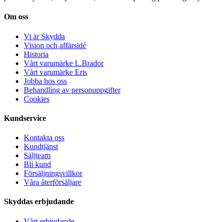
Om oss
Vi är Skydda
Vision och affärsidé
Historia
Vårt varumärke L.Brador
Vårt varumärke Eris
Jobba hos oss
Behandling av personuppgifter
Cookies
Kundservice
Kontakta oss
Kundtjänst
Säljteam
Bli kund
Försäljningsvillkor
Våra återförsäljare
Skyddas erbjudande
Vårt erbjudande