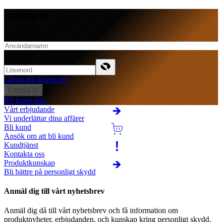
Logga in
Användarnamn
*
Lösenord
*
Glömt ditt lösenord?
Logga in
Bli kund idag
Vårt erbjudande
Vi underlättar dina affärer
Bli kund
Ansök om att bli kund
Kundtjänst
Kontakta oss
Produktkunskap
Bli bättre på personligt skydd
Anmäl dig till vårt nyhetsbrev
Anmäl dig då till vårt nyhetsbrev och få information om
produktnyheter, erbjudanden, och kunskap kring personligt skydd.