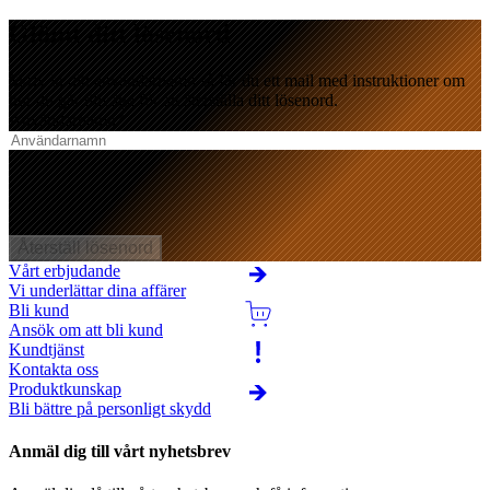
Glömt ditt lösenord
Skriv in ditt användarnamn så får du ett mail med instruktioner om
hur du går tillväga för att återställa ditt lösenord.
Användarnamn
*
Återställ lösenord
Vårt erbjudande
Vi underlättar dina affärer
Bli kund
Ansök om att bli kund
Kundtjänst
Kontakta oss
Produktkunskap
Bli bättre på personligt skydd
Anmäl dig till vårt nyhetsbrev