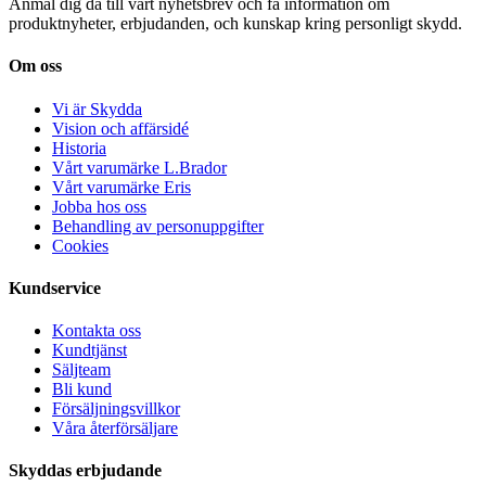
Anmäl dig då till vårt nyhetsbrev och få information om
produktnyheter, erbjudanden, och kunskap kring personligt skydd.
Om oss
Vi är Skydda
Vision och affärsidé
Historia
Vårt varumärke L.Brador
Vårt varumärke Eris
Jobba hos oss
Behandling av personuppgifter
Cookies
Kundservice
Kontakta oss
Kundtjänst
Säljteam
Bli kund
Försäljningsvillkor
Våra återförsäljare
Skyddas erbjudande